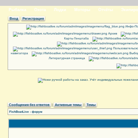
Рыбалка
Охота
Лодки
Моторы
Отчёты
Экипиро
Вход
Регистрация
Инфо-По
Архив
Карты Генштаба
Пользовательск
навигатора
Выбор
Литературная страница
Сообщения без ответов
|
Активные темы
|
Темы
FishBoatLive - форум