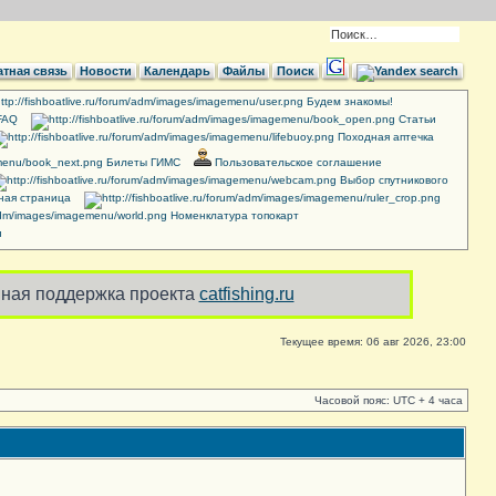
тная связь
Новости
Календарь
Файлы
Поиск
Будем знакомы!
FAQ
Cтатьи
Походная аптечка
Билеты ГИМС
Пользовательское соглашение
Выбор спутникового
ная страница
Номенклатура топокарт
и
ная поддержка проекта
catfishing.ru
Текущее время: 06 авг 2026, 23:00
Часовой пояс: UTC + 4 часа