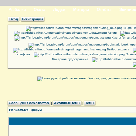
Рыбалка
Охота
Лодки
Моторы
Отчёты
Экипиро
Вход
Регистрация
Инфо-По
Архив
Карты Генштаба
Выбор эхолота
телефона
Отчёты
Фанерное судостроение
Сообщения без ответов
|
Активные темы
|
Темы
FishBoatLive - форум