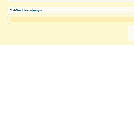
FishBoatLive - форум