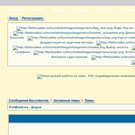
Рыбалка
Охота
Лодки
Моторы
Отчёты
Экипиро
Вход
Регистрация
Инфо-Портал
Допол
Генштаба
Карты глуб
Документация на лодочные моторы
Выбор эхолота
телефона
Отчёты
Фанерное судостроение
Сообщения без ответов
|
Активные темы
|
Темы
FishBoatLive - форум