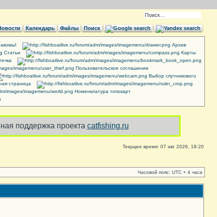
Новости
Календарь
Файлы
Поиск
акомы!
Архив
Cтатьи
Карты
течка
Пользовательское соглашение
Выбор спутникового
ная страница
Номенклатура топокарт
и
ная поддержка проекта
catfishing.ru
Текущее время: 07 авг 2026, 18:20
Часовой пояс: UTC + 4 часа