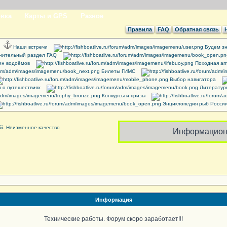
вка
Карты и GPS
Разное
Правила
FAQ
Обратная связь
Наши встречи
Будем зн
нительный раздел FAQ
ин водоёмов
Походная ап
Билеты ГИМС
Выбор навигатора
 о путешествиях
Литератур
Конкурсы и призы
Энциклопедия рыб Росси
Информацион
Информация
Технические работы. Форум скоро заработает!!!