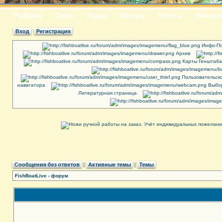
Рыбалка
Охота
Лодки
Моторы
Отчёты
Экипиро
Вход
Регистрация
Инфо-По
Архив
Карты Генштаба
Пользовательск
навигатора
Выбор
Литературная страница
Сообщения без ответов
|
Активные темы
|
Темы
FishBoatLive - форум