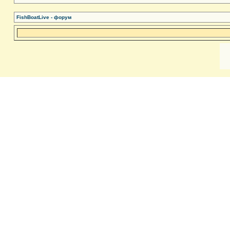
FishBoatLive - форум