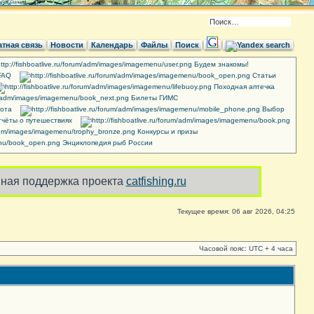
тная связь
Новости
Календарь
Файлы
Поиск
Будем знакомы!
FAQ
Cтатьи
Походная аптечка
Билеты ГИМС
ота
Выбор
чёты о путешествиях
Конкурсы и призы
Энциклопедия рыб России
ная поддержка проекта
catfishing.ru
Текущее время: 06 авг 2026, 04:25
Часовой пояс: UTC + 4 часа