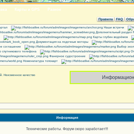
вка
Карты и GPS
Разное
Правила
FAQ
Обра
ртал
Наши встречи
Дополнительный раздел 
Карты глубин водоёмов
Документация на лодочные моторы
ое соглашение
Выбор эхол
 спутникового телефона
От
Фанерное судостроение
Номенклатура топокарт
Информацион
Информация
Технические работы. Форум скоро заработает!!!