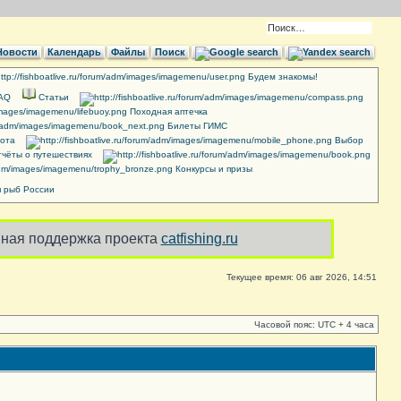
Новости
Календарь
Файлы
Поиск
Будем знакомы!
FAQ
Cтатьи
Походная аптечка
Билеты ГИМС
ота
Выбор
чёты о путешествиях
Конкурсы и призы
 рыб России
ная поддержка проекта
catfishing.ru
Текущее время: 06 авг 2026, 14:51
Часовой пояс: UTC + 4 часа