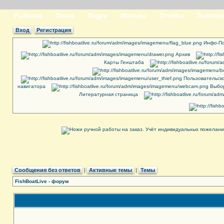
Рыбалка
Охота
Лодки
Моторы
Отчёты
Экипиро
Вход
Регистрация
Инфо-По
Архив
Карты Генштаба
Пользовательск
навигатора
Выбор
Литературная страница
Сообщения без ответов
|
Активные темы
|
Темы
FishBoatLive - форум