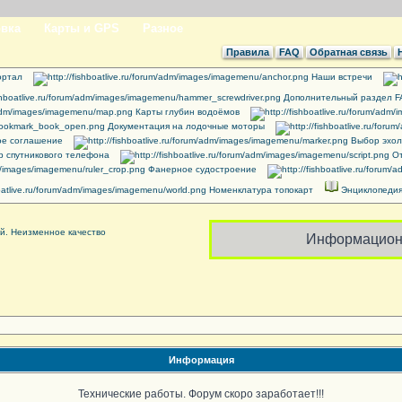
вка
Карты и GPS
Разное
Правила
FAQ
Обратная связь
ртал
Наши встречи
Дополнительный раздел 
Карты глубин водоёмов
Документация на лодочные моторы
ое соглашение
Выбор эхол
 спутникового телефона
От
Фанерное судостроение
Номенклатура топокарт
Энциклопедия
Информацион
Информация
Технические работы. Форум скоро заработает!!!