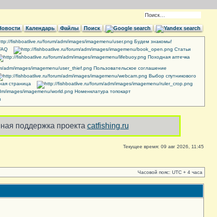
Новости
Календарь
Файлы
Поиск
Будем знакомы!
FAQ
Cтатьи
Походная аптечка
Пользовательское соглашение
Выбор спутникового
ная страница
Номенклатура топокарт
и
ная поддержка проекта
catfishing.ru
Текущее время: 09 авг 2026, 11:45
Часовой пояс: UTC + 4 часа