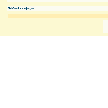
FishBoatLive - форум