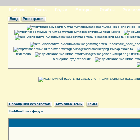
Рыбалка
Охота
Лодки
Моторы
Отчёты
Экипиро
Вход
Регистрация
Инфо-По
Архив
Карты Генштаба
Выбор эхолота
телефона
Отчёты
Фанерное судостроение
Сообщения без ответов
|
Активные темы
|
Темы
FishBoatLive - форум