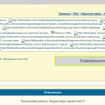
вка
Карты и GPS
Разное
Правила
FAQ
Обратная связь
ртал
Наши встречи
Дополнительный раздел 
Карты глубин водоёмов
Документация на лодочные моторы
Билеты ГИМС
Выбор навигатора
 о путешествиях
Литератур
Конкурсы и призы
Энциклопедия рыб Росси
Информацион
Информация
Технические работы. Форум скоро заработает!!!