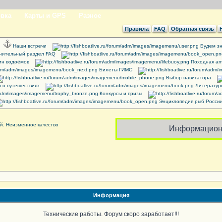
вка
Карты и GPS
Разное
Правила
FAQ
Обратная связь
Наши встречи
Будем зн
нительный раздел FAQ
ин водоёмов
Походная ап
Билеты ГИМС
Выбор навигатора
 о путешествиях
Литератур
Конкурсы и призы
Энциклопедия рыб Росси
Информацион
Информация
Технические работы. Форум скоро заработает!!!