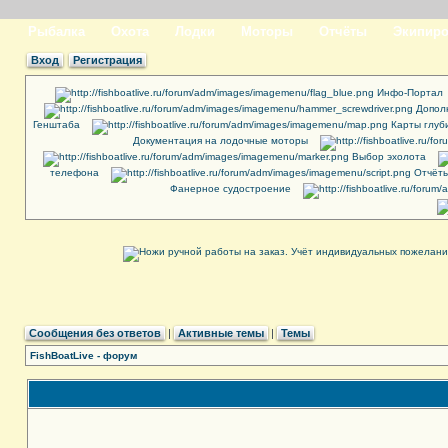
Рыбалка
Охота
Лодки
Моторы
Отчёты
Экипиро
Вход
Регистрация
Инфо-Портал
Допол
Генштаба
Карты глуб
Документация на лодочные моторы
Выбор эхолота
телефона
Отчёты
Фанерное судостроение
Сообщения без ответов
|
Активные темы
|
Темы
FishBoatLive - форум