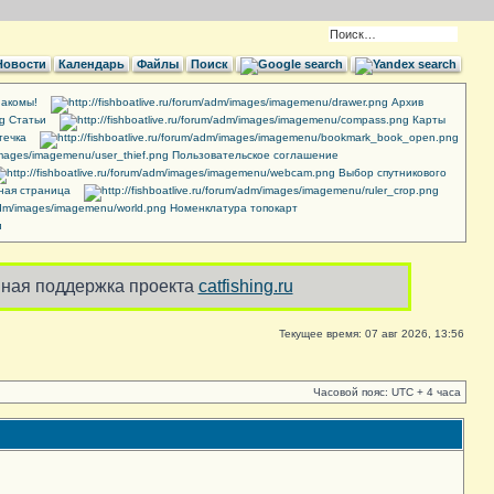
Новости
Календарь
Файлы
Поиск
акомы!
Архив
Cтатьи
Карты
течка
Пользовательское соглашение
Выбор спутникового
ная страница
Номенклатура топокарт
и
ная поддержка проекта
catfishing.ru
Текущее время: 07 авг 2026, 13:56
Часовой пояс: UTC + 4 часа