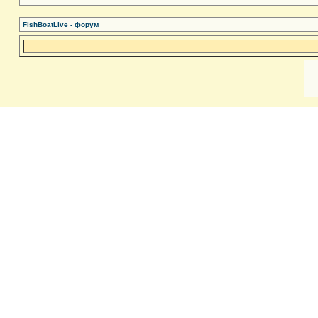
FishBoatLive - форум