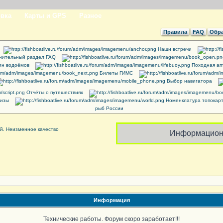
вка
Карты и GPS
Разное
Правила
FAQ
Обра
Наши встречи
нительный раздел FAQ
ин водоёмов
Походная ап
Билеты ГИМС
Выбор навигатора
Отчёты о путешествиях
ризы
Номенклатура топокар
рыб России
Информацион
Информация
Технические работы. Форум скоро заработает!!!