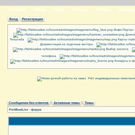
Рыбалка
Охота
Лодки
Моторы
Отчёты
Экипиро
Вход
Регистрация
Инфо-Портал
Допол
Генштаба
Карты глуб
Документация на лодочные моторы
Выбор эхолота
телефона
Конкурсы и п
Сообщения без ответов
|
Активные темы
|
Темы
FishBoatLive - форум