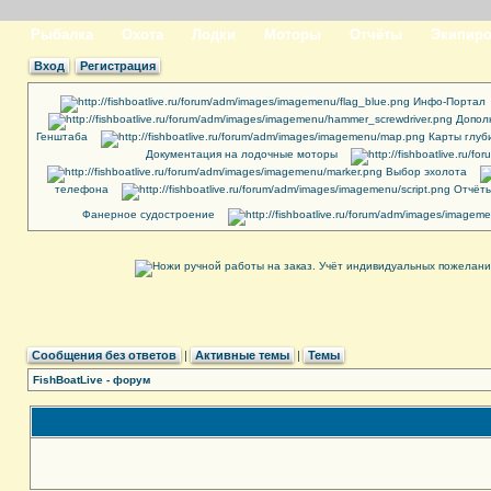
Рыбалка
Охота
Лодки
Моторы
Отчёты
Экипиро
Вход
Регистрация
Инфо-Портал
Допол
Генштаба
Карты глуб
Документация на лодочные моторы
Выбор эхолота
телефона
Отчёты
Фанерное судостроение
Сообщения без ответов
|
Активные темы
|
Темы
FishBoatLive - форум