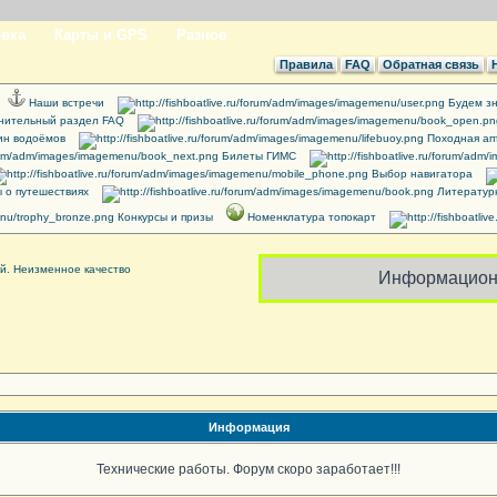
вка
Карты и GPS
Разное
Правила
FAQ
Обратная связь
Наши встречи
Будем зн
нительный раздел FAQ
ин водоёмов
Походная ап
Билеты ГИМС
Выбор навигатора
 о путешествиях
Литератур
Конкурсы и призы
Номенклатура топокарт
Информацион
Информация
Технические работы. Форум скоро заработает!!!