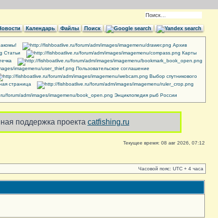
Новости
Календарь
Файлы
Поиск
акомы!
Архив
Cтатьи
Карты
течка
Пользовательское соглашение
Выбор спутникового
ная страница
Энциклопедия рыб России
ная поддержка проекта
catfishing.ru
Текущее время: 08 авг 2026, 07:12
Часовой пояс: UTC + 4 часа