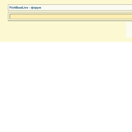
FishBoatLive - форум