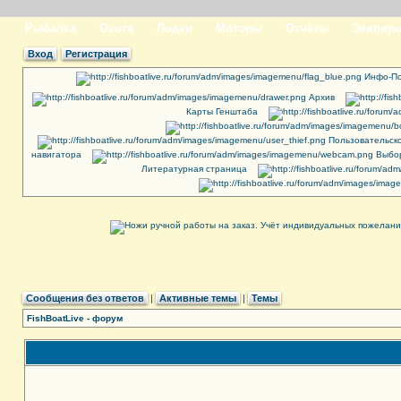
Рыбалка
Охота
Лодки
Моторы
Отчёты
Экипиро
Вход
Регистрация
Инфо-По
Архив
Карты Генштаба
Пользовательск
навигатора
Выбор
Литературная страница
Сообщения без ответов
|
Активные темы
|
Темы
FishBoatLive - форум