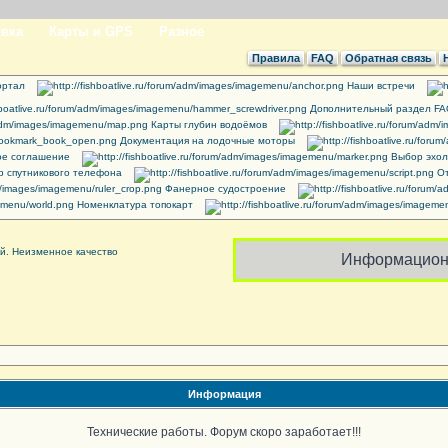
вка
Карты и GPS
Разное
Правила
FAQ
Обратная связь
ртал
Наши встречи
Дополнительный раздел F
Карты глубин водоёмов
Документация на лодочные моторы
ое соглашение
Выбор эхол
 спутникового телефона
От
Фанерное судостроение
Номенклатура топокарт
Информацион
Информация
Технические работы. Форум скоро заработает!!!