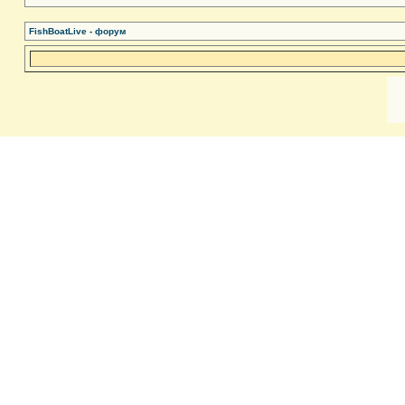
FishBoatLive - форум