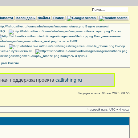
Новости
Календарь
Файлы
Поиск
Будем знакомы!
FAQ
Cтатьи
Походная аптечка
Билеты ГИМС
ота
Выбор
чёты о путешествиях
Конкурсы и призы
 рыб России
ная поддержка проекта
catfishing.ru
Текущее время: 08 авг 2026, 00:55
Часовой пояс: UTC + 4 часа