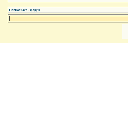
FishBoatLive - форум