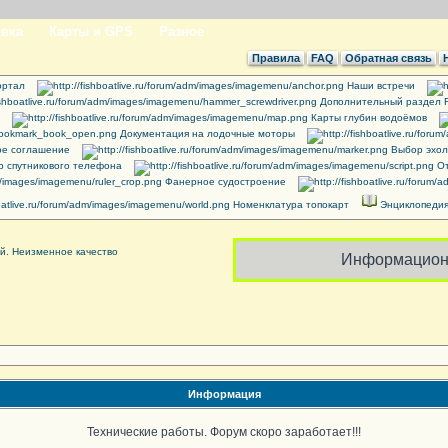
вка
Карты и GPS
Разное
Правила
FAQ
Обратная связь
ртал
Наши встречи
Дополнительный раздел 
Карты глубин водоёмов
Документация на лодочные моторы
ое соглашение
Выбор эхол
 спутникового телефона
От
Фанерное судостроение
Номенклатура топокарт
Энциклопедия
Информацион
Информация
Технические работы. Форум скоро заработает!!!