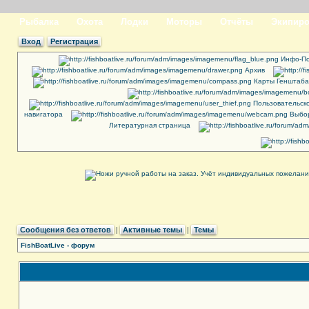
Рыбалка
Охота
Лодки
Моторы
Отчёты
Экипиро
Вход
Регистрация
Инфо-По
Архив
Карты Генштаба
Пользовательск
навигатора
Выбор
Литературная страница
Сообщения без ответов
|
Активные темы
|
Темы
FishBoatLive - форум