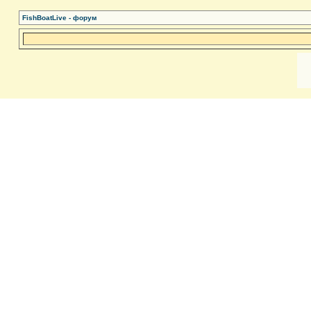
FishBoatLive - форум