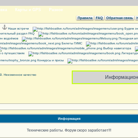
вка
Карты и GPS
Разное
Правила
FAQ
Обратная связь
Наши встречи
Будем зн
нительный раздел FAQ
ин водоёмов
Походная ап
Билеты ГИМС
Выбор навигатора
 о путешествиях
Литератур
Конкурсы и призы
Информацион
Информация
Технические работы. Форум скоро заработает!!!