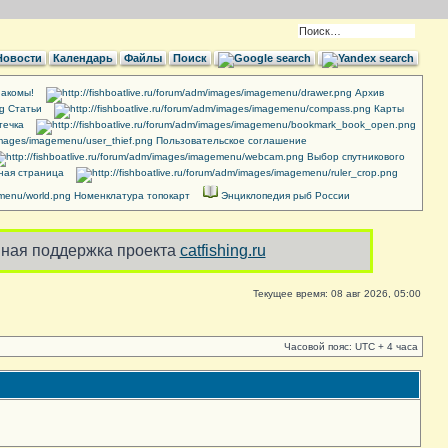
Новости
Календарь
Файлы
Поиск
акомы!
Архив
Cтатьи
Карты
течка
Пользовательское соглашение
Выбор спутникового
ная страница
Номенклатура топокарт
Энциклопедия рыб России
ная поддержка проекта
catfishing.ru
Текущее время: 08 авг 2026, 05:00
Часовой пояс: UTC + 4 часа