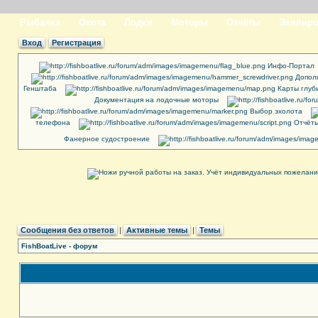
Рыбалка
Охота
Лодки
Моторы
Отчёты
Экипиро
Вход
Регистрация
Инфо-Портал
Допол
Генштаба
Карты глуб
Документация на лодочные моторы
Выбор эхолота
телефона
Отчёты
Фанерное судостроение
Сообщения без ответов
|
Активные темы
|
Темы
FishBoatLive - форум