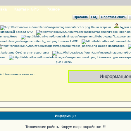
вка
Карты и GPS
Разное
Правила
FAQ
Обратная связь
Наши встречи
Будем з
нительный раздел FAQ
ин водоёмов
Походная ап
Билеты ГИМС
Выбор навигатора
Отчёты о путешествиях
ризы
Номенклатура топокар
рыб России
Информацион
Информация
Технические работы. Форум скоро заработает!!!