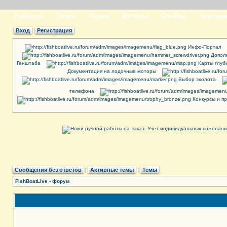
Рыбалка
Охота
Лодки
Моторы
Отчёты
Экипиро
Вход
Регистрация
Инфо-Портал
Допол
Генштаба
Карты глуб
Документация на лодочные моторы
Выбор эхолота
телефона
Конкурсы и п
Сообщения без ответов
|
Активные темы
|
Темы
FishBoatLive - форум