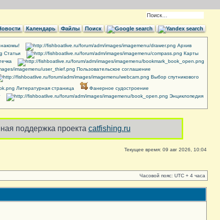
Новости
Календарь
Файлы
Поиск
накомы!
Архив
Cтатьи
Карты
течка
Пользовательское соглашение
Выбор спутникового
Литературная страница
Фанерное судостроение
т
Энциклопедия
ная поддержка проекта
catfishing.ru
Текущее время: 09 авг 2026, 10:04
Часовой пояс: UTC + 4 часа