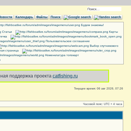
Новости
Календарь
Файлы
Поиск
Будем знакомы!
Cтатьи
Карты
течка
Пользовательское соглашение
Выбор спутникового
ная страница
Номенклатура топокарт
и
ная поддержка проекта
catfishing.ru
Текущее время: 06 авг 2026, 07:26
Часовой пояс: UTC + 4 часа