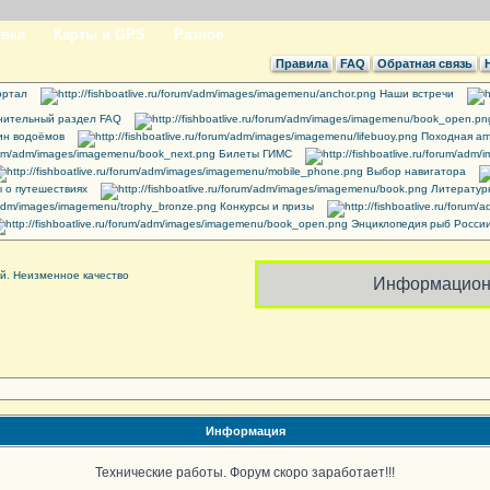
вка
Карты и GPS
Разное
Правила
FAQ
Обратная связь
ртал
Наши встречи
ительный раздел FAQ
ин водоёмов
Походная ап
Билеты ГИМС
Выбор навигатора
 о путешествиях
Литератур
Конкурсы и призы
Энциклопедия рыб Росси
Информацион
Информация
Технические работы. Форум скоро заработает!!!