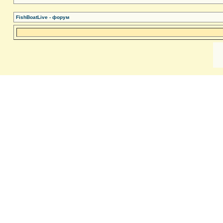
FishBoatLive - форум