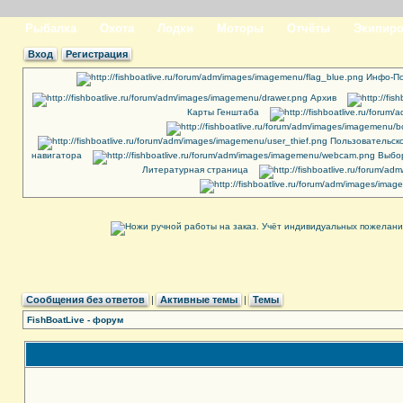
Рыбалка
Охота
Лодки
Моторы
Отчёты
Экипиро
Вход
Регистрация
Инфо-По
Архив
Карты Генштаба
Пользовательск
навигатора
Выбор
Литературная страница
Сообщения без ответов
|
Активные темы
|
Темы
FishBoatLive - форум