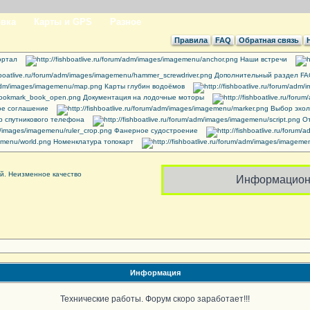
вка
Карты и GPS
Разное
Правила
FAQ
Обратная связь
ртал
Наши встречи
Дополнительный раздел F
Карты глубин водоёмов
Документация на лодочные моторы
ое соглашение
Выбор эхол
 спутникового телефона
От
Фанерное судостроение
Номенклатура топокарт
Информацион
Информация
Технические работы. Форум скоро заработает!!!