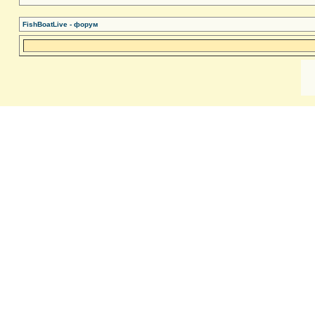
FishBoatLive - форум