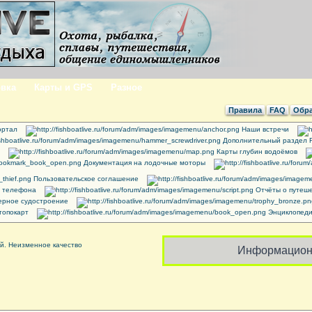
вка
Карты и GPS
Разное
Правила
FAQ
Обра
ртал
Наши встречи
Дополнительный раздел 
Карты глубин водоёмов
Документация на лодочные моторы
Пользовательское соглашение
о телефона
Отчёты о путеше
рное судостроение
топокарт
Энциклопеди
Информацион