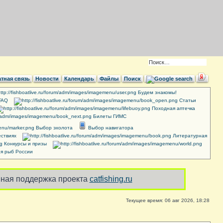
тная связь
Новости
Календарь
Файлы
Поиск
Будем знакомы!
FAQ
Cтатьи
Походная аптечка
Билеты ГИМС
Выбор эхолота
Выбор навигатора
ствиях
Литературная
Конкурсы и призы
я рыб России
ная поддержка проекта
catfishing.ru
Текущее время: 06 авг 2026, 18:28