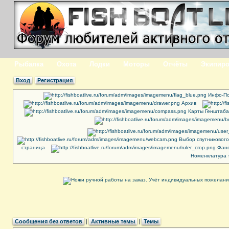
Рыбалка
Охота
Лодки
Моторы
Отчёты
Экипиро
Вход
Регистрация
Инфо-По
Архив
Карты Генштаба
Выбор спутниковог
страница
Фане
Номенклатура 
Сообщения без ответов
|
Активные темы
|
Темы