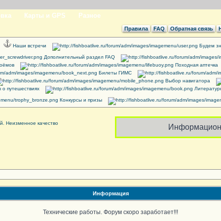
вка
Карты и GPS
Разное
Правила
FAQ
Обратная связь
Наши встречи
Будем зн
Дополнительный раздел FAQ
доёмов
Походная аптечка
Билеты ГИМС
Выбор навигатора
 о путешествиях
Литератур
Конкурсы и призы
Информацион
Информация
Технические работы. Форум скоро заработает!!!