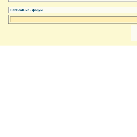
FishBoatLive - форум