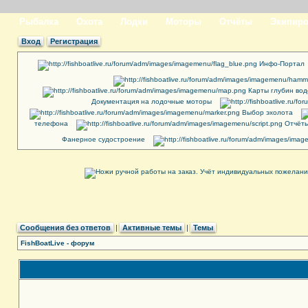
Рыбалка
Охота
Лодки
Моторы
Отчёты
Экипиро
Вход
Регистрация
Инфо-Портал
Карты глубин во
Документация на лодочные моторы
Выбор эхолота
телефона
Отчёты
Фанерное судостроение
Сообщения без ответов
|
Активные темы
|
Темы
FishBoatLive - форум