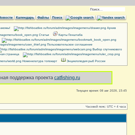
Новости
Календарь
Файлы
Поиск
акомы!
Архив
Cтатьи
Карты Генштаба
Пользовательское соглашение
Выбор спутникового
ная страница
Номенклатура топокарт
Энциклопедия рыб России
ная поддержка проекта
catfishing.ru
Текущее время: 08 авг 2026, 15:45
Часовой пояс: UTC + 4 часа