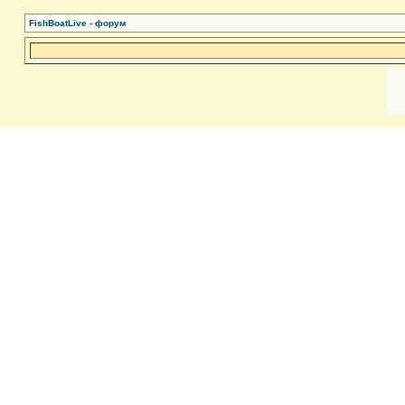
FishBoatLive - форум