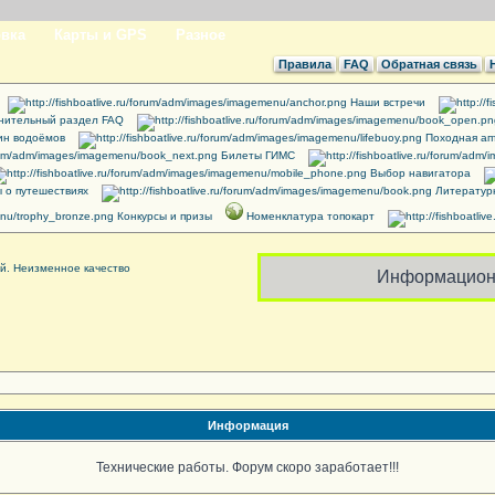
вка
Карты и GPS
Разное
Правила
FAQ
Обратная связь
Наши встречи
нительный раздел FAQ
ин водоёмов
Походная ап
Билеты ГИМС
Выбор навигатора
 о путешествиях
Литератур
Конкурсы и призы
Номенклатура топокарт
Информацион
Информация
Технические работы. Форум скоро заработает!!!