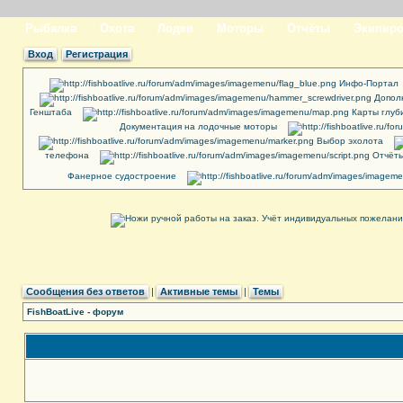
Рыбалка
Охота
Лодки
Моторы
Отчёты
Экипиро
Вход
Регистрация
Инфо-Портал
Допол
Генштаба
Карты глуб
Документация на лодочные моторы
Выбор эхолота
телефона
Отчёты
Фанерное судостроение
Сообщения без ответов
|
Активные темы
|
Темы
FishBoatLive - форум