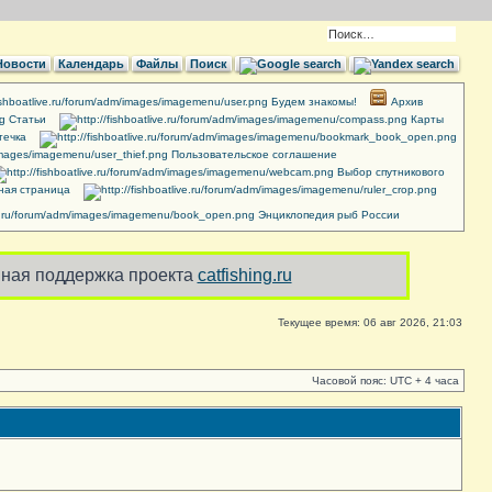
Новости
Календарь
Файлы
Поиск
Будем знакомы!
Архив
Cтатьи
Карты
течка
Пользовательское соглашение
Выбор спутникового
ная страница
Энциклопедия рыб России
ная поддержка проекта
catfishing.ru
Текущее время: 06 авг 2026, 21:03
Часовой пояс: UTC + 4 часа