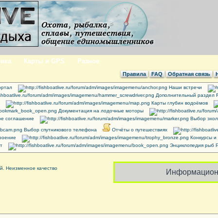
вка
Карты и GPS
Разное
Правила
FAQ
Обратная связь
ртал
Наши встречи
Дополнительный раздел 
Карты глубин водоёмов
Документация на лодочные моторы
ое соглашение
Выбор эхол
Выбор спутникового телефона
Отчёты о путешествиях
роение
Конкурсы и
т
Энциклопедия рыб 
Информацион