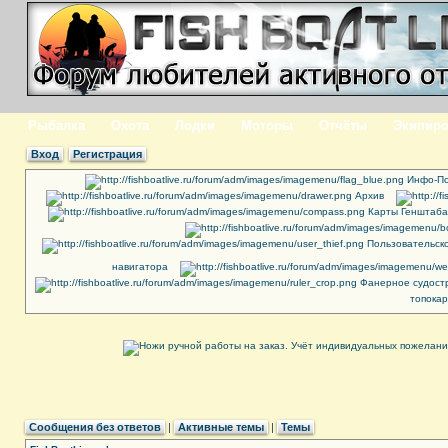
Рыбалка
Охота
Лодки
Моторы
Отчёты
Экипиро
Вход
Регистрация
Инфо-По
Архив
Карты Генштаба
Пользовательск
навигатора
Фанерное судост
топокар
Сообщения без ответов
|
Активные темы
|
Темы