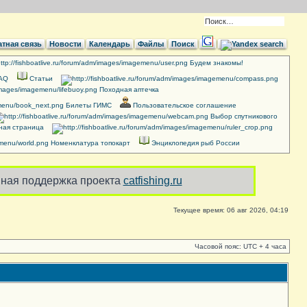
тная связь
Новости
Календарь
Файлы
Поиск
Будем знакомы!
FAQ
Cтатьи
Походная аптечка
Билеты ГИМС
Пользовательское соглашение
Выбор спутникового
ная страница
Номенклатура топокарт
Энциклопедия рыб России
ная поддержка проекта
catfishing.ru
Текущее время: 06 авг 2026, 04:19
Часовой пояс: UTC + 4 часа