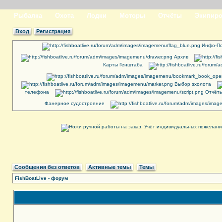
Рыбалка
Охота
Лодки
Моторы
Отчёты
Экипиро
Вход
Регистрация
Инфо-По
Архив
Карты Генштаба
Выбор эхолота
телефона
Отчёты
Фанерное судостроение
Сообщения без ответов
|
Активные темы
|
Темы
FishBoatLive - форум